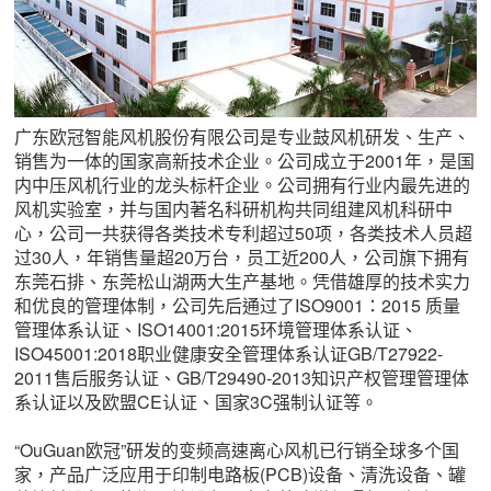
广东欧冠智能风机股份有限公司是专业鼓风机研发、生产、
销售为一体的国家高新技术企业。公司成立于2001年，是国
内中压风机行业的龙头标杆企业。公司拥有行业内最先进的
风机实验室，并与国内著名科研机构共同组建风机科研中
心，公司一共获得各类技术专利超过50项，各类技术人员超
过30人，年销售量超20万台，员工近200人，公司旗下拥有
东莞石排、东莞松山湖两大生产基地。凭借雄厚的技术实力
和优良的管理体制，公司先后通过了ISO9001：2015 质量
管理体系认证、ISO14001:2015环境管理体系认证、
ISO45001:2018职业健康安全管理体系认证GB/T27922-
2011售后服务认证、GB/T29490-2013知识产权管理管理体
系认证以及欧盟CE认证、国家3C强制认证等。
“OuGuan欧冠”研发的变频高速离心风机已行销全球多个国
家，产品广泛应用于印制电路板(PCB)设备、清洗设备、罐