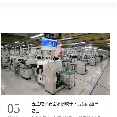
五金电子表面水份吹干，变频高速离
05
鼓...